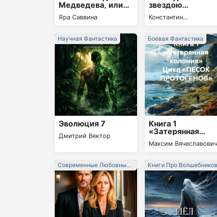
Медведева, или
звездою…
Спаси нас,
Яра Саввина
Константин
папочка!
Владимирович Утоли
Научная Фантастика
Боевая Фантастика
Эволюция 7
Книга 1
«Затерянная
Дмитрий Вектор
колония» Цикл
Максим Вячеславови
«ПЕСОК
Орлов
ПРОТОГЕНОВ»
Современные Любовные
Книги Про Волшебнико
Романы