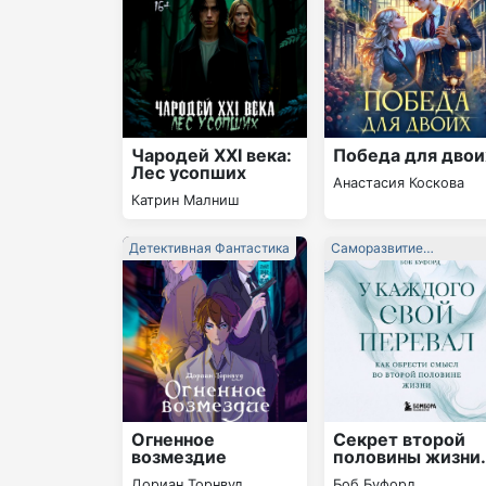
Чародей XXI века:
Победа для двои
Лес усопших
Анастасия Коскова
Катрин Малниш
Детективная Фантастика
Саморазвитие
Личностный Рост
Огненное
Секрет второй
возмездие
половины жизни
Когда закат
Дориан Торнвуд
Боб Буфорд