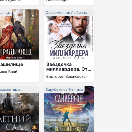
овный рассказ
подход к
Степановский
построению
бизнеса
данцы
Современные Любовные
Романы
рашилище
Звёздочка
миллиардера. Это
яна Брай
моя дочь
Виктория Вишневская
осюжетные
Зарубежное Фэнтези
вные Романы