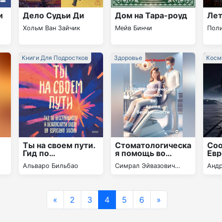
и
Дело Судьи Ди
Дом на Тара-роуд
Лет
Хольм Ван Зайчик
Мейв Бинчи
Пол
Книги Для Подростков
Здоровье
Косм
Ты на своем пути.
Стоматологическа
Со
Гид по
я помощь во
Ев
бесстрашному и
время
Альваро Бильбао
Симрал Эйвазович
Анд
безопасному
беременности
Вердиев
входу во взрослую
жизнь
«
2
3
4
5
6
»