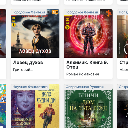
люб
Городское Фэнтези
Городское Фэнтези
Попа
Ловец духов
Алхимик. Книга 9.
Ст
Отец
Григорий
Марь
Роман Романович
Шаргородский
Научная Фантастика
Современная Русская
Остр
Литература
Любо