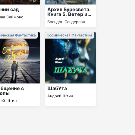
ний сад
Архив Буресвета.
Книга 5. Ветер и
ина Саймонс
Правда. Том 1
Брендон Сандерсон
ическая Фантастика
Космическая Фантастика
общение с
ШабУта
ропы
Андрей Штин
рей Штин