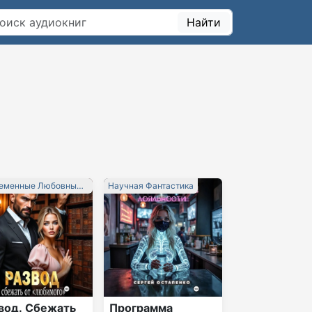
Найти
еменные Любовные
Научная Фантастика
ны
вод. Сбежать
Программа