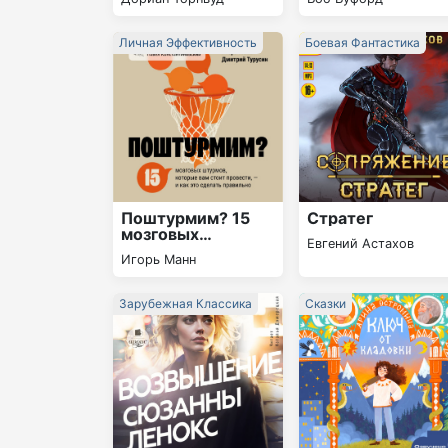
становится
расцветом
Личная Эффективность
Боевая Фантастика
Поштурмим? 15
Стратег
мозговых
Евгений Астахов
штурмов, которые
Игорь Манн
вам стоит
провести – и как
это сделать
Зарубежная Классика
Сказки
правильно