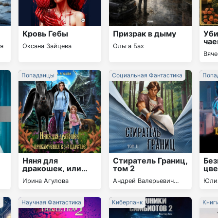
Кровь Гебы
Призрак в дыму
Уби
чае
я
Оксана Зайцева
Ольга Бах
Вяче
Попаданцы
Социальная Фантастика
Попа
Няня для
Стиратель Границ,
Бе
дракошек, или
том 2
цве
Приключения в
Ирина Агулова
Андрей Валерьевич
Юли
3/9 царстве
Степанов
Каж
в
Научная Фантастика
Киберпанк
Книг