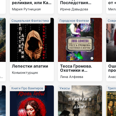
реликвия, или Как
Последствия
от 
помочь призраку
твоей измены
Мария Рутницкая
Ирина Давыдова
Мил
н
Социальная Фантастика
Городское Фэнтези
Совр
Рома
Лепестки апатии
Тесса Громова.
Ош
Охотники и
про
Конъюнктурщик
жертвы
Вер
ч
Лина Алфеева
Ана
в
Книги Про Вампиров
Ужасы
Трил