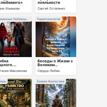
«любимого»
лояльности
ана Усманова
Сергей Остапенко
еменные Любовные
Парапсихология
ны
ибка
Беседы о Жизни с
шлого.
Великим
нуть жену
Божественным
стасия Максимова
Сердце Любви
Направителем.
Часть 2
леры
Боевая Фантастика