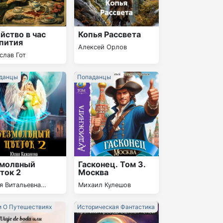
йство в час
Копья Рассвета
пития
Алексей Орлов
слав Гот
данцы
Попаданцы
змолвный
Гасконец. Том 3.
ток 2
Москва
я Витальевна
Михаил Кулешов
анова
и О Путешествиях
Историческая Фантастика