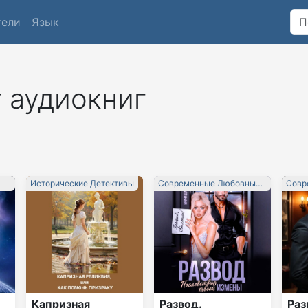
тели
Язык
 аудиокниг
Исторические Детективы
Современные Любовные
Совр
Романы
Рома
Капризная
Развод.
Раз