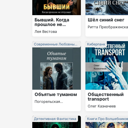
Бывший. Когда
Шёл синий снег
прошлое не
Ритта Преображенска
отпускает
Лея Вестова
Современные Любовные
Киберпанк
Романы
Объятые туманом
Общественный
transport
Погорельская
Олег Казначеев
Екатерина
Детективная Фантастика
Книги Про Волшебнико