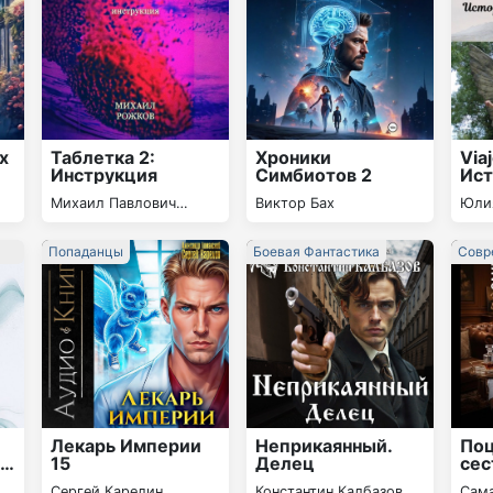
х
Таблетка 2:
Хроники
Via
Инструкция
Симбиотов 2
Ист
сва
Михаил Павлович
Виктор Бах
Юли
пут
Рожков
Тито
Попаданцы
Боевая Фантастика
Совр
Рома
Лекарь Империи
Неприкаянный.
Поц
.
15
Делец
сес
Со
Сергей Карелин
Константин Калбазов
Сам