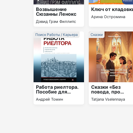
Возвышение
Ключ от кладовк
Сюзанны Ленокс
Арина Остромина
Дэвид Грэм Филлипс
Поиск Работы / Карьера
Сказки
Работа риелтора.
Сказки «Без
Пособие для
повода, про
начинающих
любовь, мир и
Андрей Томин
Tatjana Vselennaya
специалистов
остывшее
рынка
железо»
недвижимости