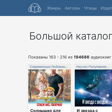
Жанры
Авторы
Чтецы
Изда
Большой каталог
Показаны 163 - 216 из
194686
аудиокниг
Современные Любовные
Научно-Популярная
Романы
Литература
Солнышко для
И звезда с