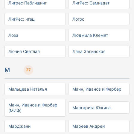
Литрес Паблишинг
ЛитРес: Самиздат
ЛитРес: чтец
Логос
Лоза
Людмила Клемят
Лючия Светлая
Ляна Зелинская
М
27
Мальцева Наталья
Манн, Иванов и Фербер
Манн, Иванов и Фербер
Маргарита Южина
(МИФ)
Марджани
Мареев Андрей