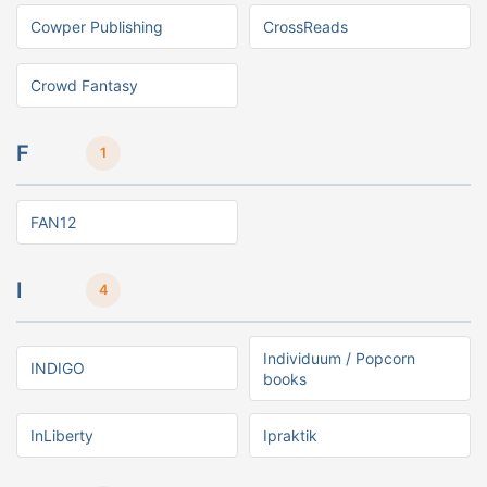
Cowper Publishing
CrossReads
Crowd Fantasy
F
1
FAN12
I
4
Individuum / Popcorn
INDIGO
books
InLiberty
Ipraktik