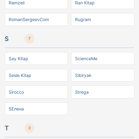
Ramzeil
Ran Kitap
RomanSergeevCom
Rugram
S
7
Say Kitap
ScienceMe
Sesle Kitap
Sibiryak
Sirocco
Strega
SЕлена
T
2