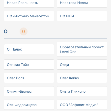
Новая Реальность
Новикова Нелли
НФ «Антонио Менегетти»
НФ ИПИ
О
22
Образовательный проект
О. Палёк
Level One
Олария Тойе
Олди
Олег Воля
Олег Кейнз
Олимп-Бизнес
Ольга Пикколо
Оля Федорищева
ООО "Алфавит Медиа"