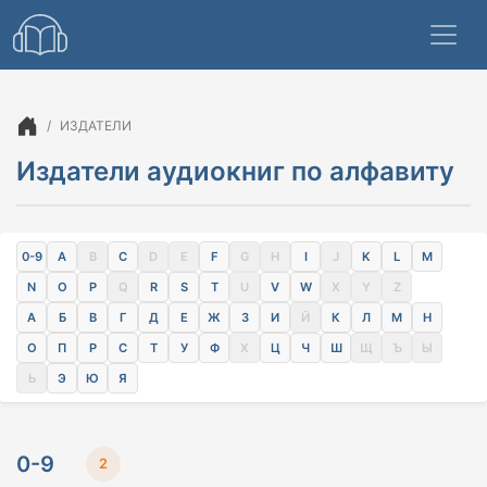
ИЗДАТЕЛИ
Издатели аудиокниг по алфавиту
0-9
A
B
C
D
E
F
G
H
I
J
K
L
M
N
O
P
Q
R
S
T
U
V
W
X
Y
Z
А
Б
В
Г
Д
Е
Ж
З
И
Й
К
Л
М
Н
О
П
Р
С
Т
У
Ф
Х
Ц
Ч
Ш
Щ
Ъ
Ы
Ь
Э
Ю
Я
0-9
2