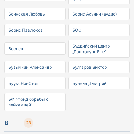
Боинская Любовь
Борис Акунин (аудио)
Борис Павлюков
БОС
Буддийский центр
Бослен
„Рангджунг Еше“
Бузычкин Александр
Булгаров Виктор
БууксНонСтоп
Буянин Дмитрий
БФ "Фонд борьбы с
лейкемией"
В
23