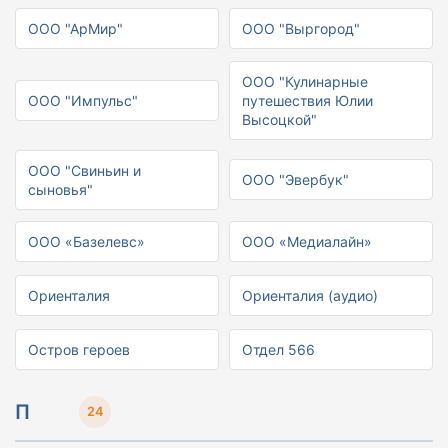
ООО "АрМир"
ООО "Выргород"
ООО "Кулинарные
ООО "Импульс"
путешествия Юлии
Высоцкой"
ООО "Свиньин и
ООО "Эвербук"
сыновья"
ООО «Базелевс»
ООО «Медиалайн»
Ориенталия
Ориенталия (аудио)
Остров героев
Отдел 566
П
24