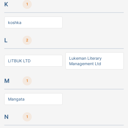
K
1
koshka
L
2
Lukeman Literary
LITBUK LTD
Management Ltd
M
1
Mangata
N
1