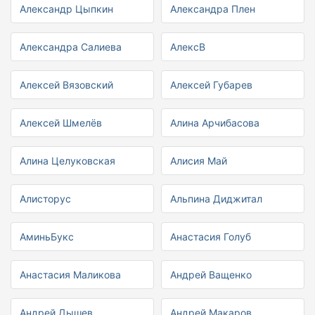
Александр Цыпкин
Александра Плен
Александра Салиева
АлексВ
Алексей Вязовский
Алексей Губарев
Алексей Шмелёв
Алина Арчибасова
Алина Целуковская
Алисия Май
Алисторус
Альпина Диджитал
АминьБукс
Анастасия Голуб
Анастасия Маликова
Андрей Ващенко
Андрей Дышев
Андрей Макаров