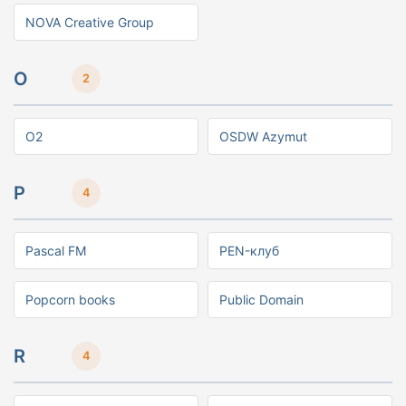
NOVA Creative Group
O
2
O2
OSDW Azymut
P
4
Pascal FM
PEN-клуб
Popcorn books
Public Domain
R
4