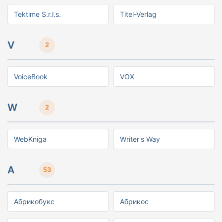
Tektime S.r.l.s.
Titel-Verlag
V
2
VoiceBook
VOX
W
2
WebKniga
Writer's Way
А
53
Абрикобукс
Абрикос