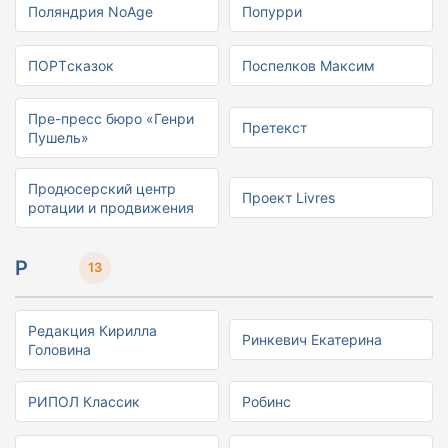
Поляндрия NoAge
Попурри
ПОРТcказок
Поспелков Максим
Пре-пресс бюро «Генри
Претекст
Пушель»
Продюсерский центр
Проект Livres
ротации и продвижения
Р
13
Редакция Кирилла
Ринкевич Екатерина
Головина
РИПОЛ Классик
Робинс