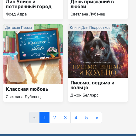
Лис Улисс и
День признаний в
потерянный город
любви
Фред Адра
Светлана Лубенец
Детская Проза
Книги Для Подростков
Письмо, ведьма и
кольцо
Классная любовь
Джон Беллэрс
Светлана Лубенец
«
1
2
3
4
5
»