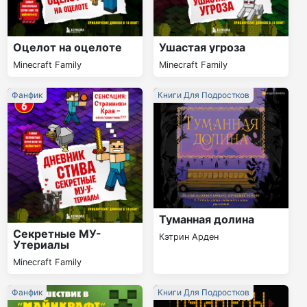
Оцелот на оцелоте
Ушастая угроза
Minecraft Family
Minecraft Family
Фанфик
Книги Для Подростков
Туманная долина
Секретные МУ-
Кэтрин Арден
Утериалы
Minecraft Family
Фанфик
Книги Для Подростков