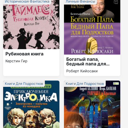
Историческая Фантастика
Личные Финансы
Рубиновая книга
Богатый папа,
Керстин Гир
бедный папа для
подростков
Роберт Кийосаки
Книги Для Подростков
Книги Для Подростков