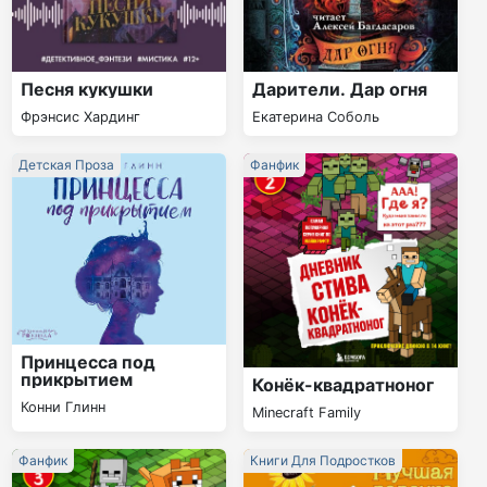
Песня кукушки
Дарители. Дар огня
Фрэнсис Хардинг
Екатерина Соболь
Детская Проза
Фанфик
Принцесса под
прикрытием
Конёк-квадратноног
Конни Глинн
Minecraft Family
Фанфик
Книги Для Подростков