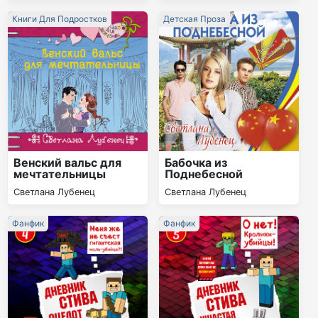
Книги Для Подростков
Детская Проза
Венский вальс для
Бабочка из
мечтательницы
Поднебесной
Светлана Лубенец
Светлана Лубенец
Фанфик
Фанфик