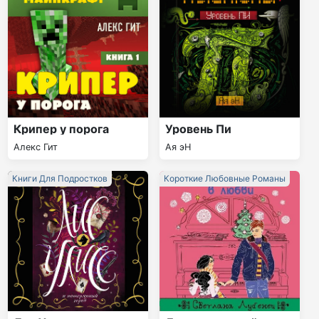
Крипер у порога
Уровень Пи
Алекс Гит
Ая эН
Книги Для Подростков
Короткие Любовные Романы