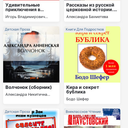
Удивительные
Рассказы из русской
приключения в
церковной истории.
стране Экономика
(часть вторая)
Игорь Владимирович
Александра Бахметева
Липсиц
Детская Проза
Книги Для Подростков
Волчонок (сборник)
Кира и секрет
бублика
Александра Никитична
Бодо Шефер
Анненская
Детская Проза
Внеклассное Чтение