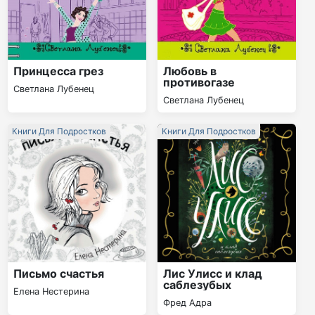
Принцесса грез
Любовь в
противогазе
Светлана Лубенец
Светлана Лубенец
Книги Для Подростков
Книги Для Подростков
Письмо счастья
Лис Улисс и клад
саблезубых
Елена Нестерина
Фред Адра