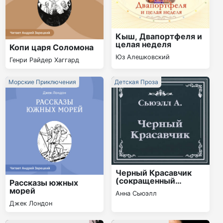
Кыш, Двапортфеля и
целая неделя
Копи царя Соломона
Юз Алешковский
Генри Райдер Хаггард
Морские Приключения
Детская Проза
Черный Красавчик
(сокращенный
Рассказы южных
пересказ)
морей
Анна Сьюэлл
Джек Лондон