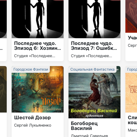
Уча
Последнее чудо.
Последнее чудо.
Серг
о
Эпизод 6: Хозяин
Эпизод 7: Ошибка
одинокого дома.
Оли. Сережа вне
Студия «Последнее
Студия «Последнее
Слухи. Горько!
игры. Вика и боль.
чудо»
чудо»
Городское Фэнтези
Социальная Фантастика
Горо
Шестой Дозор
Сл
ко
Богоборец
Сергей Лукьяненко
Василий
Мак
Дмитрий Савельев