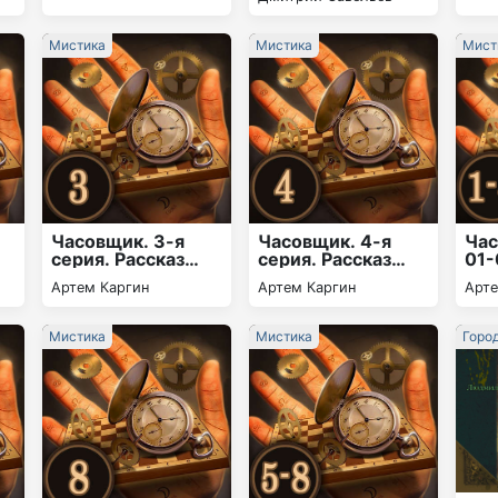
Мистика
Мистика
Мист
Часовщик. 3-я
Часовщик. 4-я
Час
серия. Рассказ
серия. Рассказ
01-
«Багровая жажда»
«Бунт программ»
Артем Каргин
Артем Каргин
Арте
Мистика
Мистика
Горо