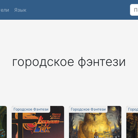
тели
Язык
городское фэнтези
Городское Фэнтези
Городское Фэнтези
Горо