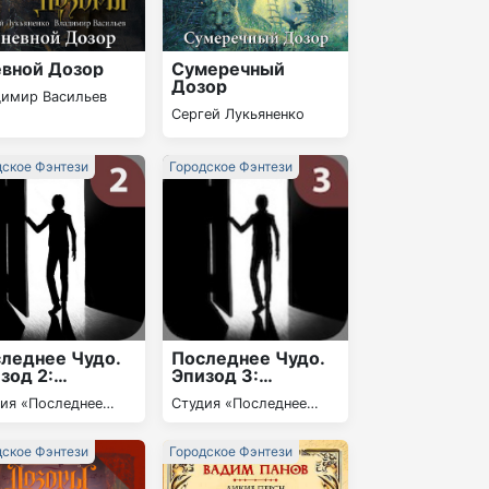
вной Дозор
Сумеречный
Дозор
димир Васильев
Сергей Лукьяненко
дское Фэнтези
Городское Фэнтези
леднее Чудо.
Последнее Чудо.
зод 2:
Эпизод 3:
бычная семья
Несчастная мать.
ия «Последнее
Студия «Последнее
Осада.
»
чудо»
Федеральный
розыск
дское Фэнтези
Городское Фэнтези