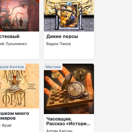
стковый
Дикие персы
ей Лукьяненко
Вадим Панов
дское Фэнтези
Мистика
ишком много
шмаров
Часовщик.
Рассказ «История
с Фрай
второго шанса»
Артем Каргин