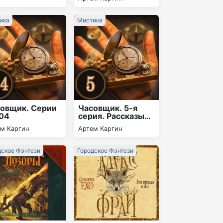
ика
Мистика
овщик. Серии
Часовщик. 5-я
04
серия. Рассказы
«Фиолетовый
м Каргин
Артем Каргин
волк»,
«Дубликаты»,
«Французский
дское Фэнтези
Городское Фэнтези
поцелуй»