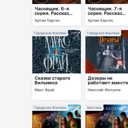
Часовщик. 6-я
Часовщик. 7-я
серия. Рассказ
серия. Рассказ
«Забракованный»
«Безликий»
Артем Каргин
Артем Каргин
Городское Фэнтези
Городское Фэнтези
Сказки старого
Дозоры не
Вильнюса
работают вмест
Макс Фрай
Николай Желунов
Городское Фэнтези
Мистика