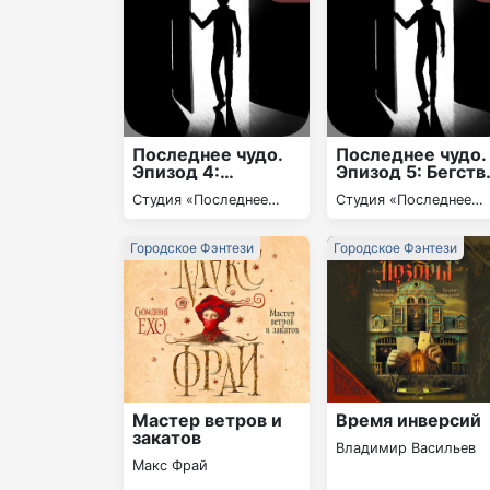
Последнее чудо.
Последнее чудо.
Эпизод 4:
Эпизод 5: Бегств
Чрезвычайное
в никуда.
Студия «Последнее
Студия «Последнее
положение
Призраки. Дом с
чудо»
чудо»
чердаком
Городское Фэнтези
Городское Фэнтези
Мастер ветров и
Время инверсий
закатов
Владимир Васильев
Макс Фрай