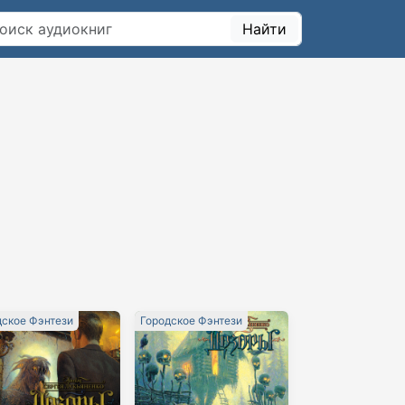
Найти
дское Фэнтези
Городское Фэнтези