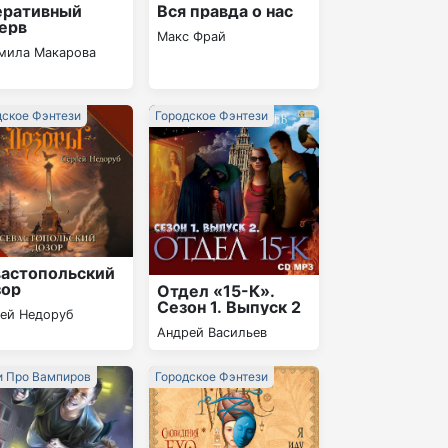
еративный
Вся правда о нас
ерв
Макс Фрай
мила Макарова
дское Фэнтези
Городское Фэнтези
астопольский
зор
Отдел «15-К».
Сезон 1. Выпуск 2
гей Недоруб
Андрей Васильев
и Про Вампиров
Городское Фэнтези