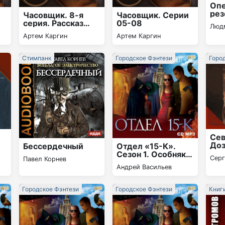
Оп
рез
Часовщик. 8-я
Часовщик. Серии
серия. Рассказ
05-08
Люд
«Память»
Артем Каргин
Артем Каргин
Стимпанк
Городское Фэнтези
Горо
Сев
е
До
Отдел «15-К».
Бессердечный
Сезон 1. Особняк и
Сер
Павел Корнев
его обитатели.
Андрей Васильев
Старушки в
черных платках
Городское Фэнтези
Городское Фэнтези
Книг