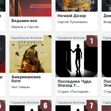
р
Ночной Дозор
Дне
Ведьмин век
Сергей Лукьяненко
Вла
Марина и Сергей
Дяченко
Зарубежное Фэнтези
Городское Фэнтези
Горо
ор
Американские
боги
Последнее Чудо.
Пос
Эпизод 1:
Эпи
Нил Гейман
Путешествие в
Нео
Студия «Последнее
Студ
трущобах
чудо»
чудо
Городское Фэнтези
Городское Фэнтези
Горо