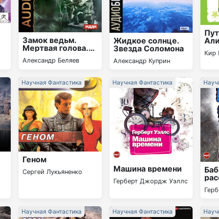
Пу
Замок ведьм.
Жидкое солнце.
Али
Мертвая голова.
Звезда Соломона
тре
Кир 
Над бездной
(сп
Александр Беляев
Александр Куприн
Научная Фантастика
Научная Фантастика
Науч
Геном
Машина времени
Баб
Сергей Лукьяненко
рас
Герберт Джордж Уэллс
Гер
Научная Фантастика
Научная Фантастика
Науч