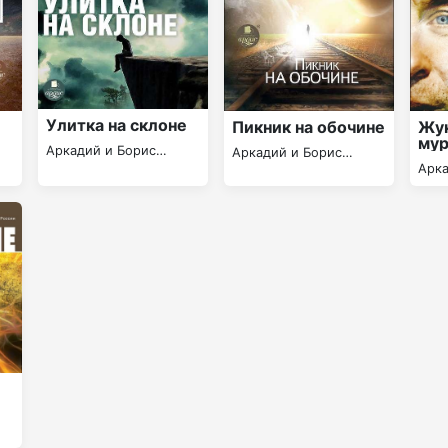
Улитка на склоне
Пикник на обочине
Жук
мур
Аркадий и Борис
Аркадий и Борис
Арка
Стругацкие
Стругацкие
Стру