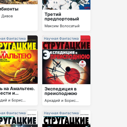
мбионты
Третий
г Дивов
предпортовый
Максим Волосатый
ная Фантастика
Научная Фантастика
ь на Амальтею.
Экспедиция в
ести и
преисподнюю
сказы
дий и Борис
Аркадий и Борис
гацкие
Стругацкие
ная Фантастика
Научная Фантастика