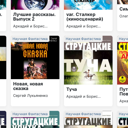
Си
var. Сталкер
.
Лучшие рассказы.
Оле
(киносценарий)
Выпуск 2
Аркадий и Борис
Аркадий и Борис
Стругацкие
Стругацкие
Научная Фантастика
Научная Фантастика
Науч
Новая, новая
сказка
Туча
Пут
Пов
Сергей Лукьяненко
Аркадий и Борис
рас
Арка
Стругацкие
Стру
Научная Фантастика
Научная Фантастика
Науч