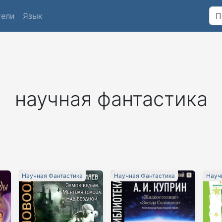
тели
Язык
научная фантастика
Научная Фантастика
Научная Фантастика
Науч