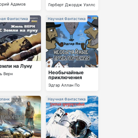
горий Адамов
Герберт Джордж Уэллс
ная Фантастика
Научная Фантастика
емли на Луну
Необычайные
ь Верн
приключения
Эдгар Аллан По
рпанк
Научная Фантастика