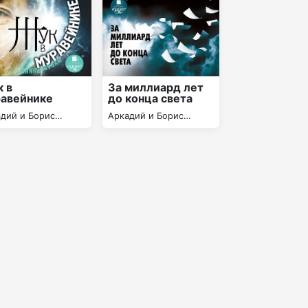
За миллиард лет
 в
до конца света
авейнике
Аркадий и Борис
дий и Борис
Стругацкие
гацкие