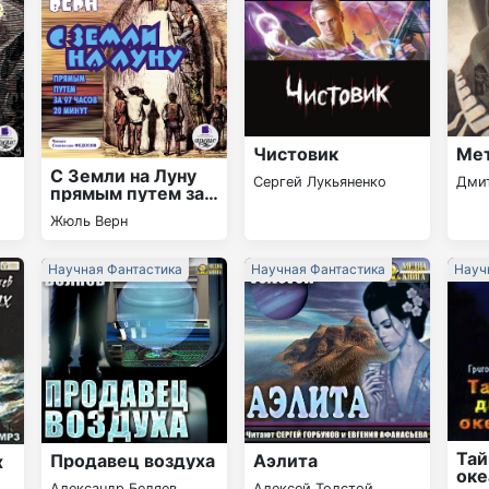
Чистовик
Ме
С Земли на Луну
Сергей Лукьяненко
Дми
прямым путем за
97 часов 20 минут
Жюль Верн
Научная Фантастика
Научная Фантастика
Науч
Тай
Продавец воздуха
Аэлита
х
оке
Александр Беляев
Алексей Толстой