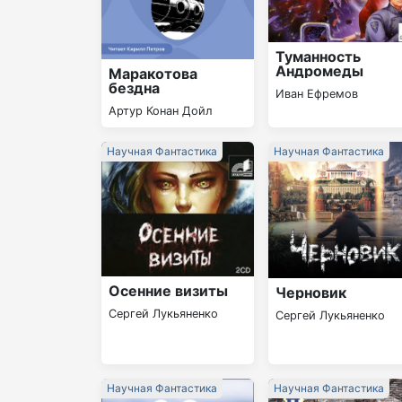
Туманность
Андромеды
Маракотова
бездна
Иван Ефремов
Артур Конан Дойл
Научная Фантастика
Научная Фантастика
Осенние визиты
Черновик
Сергей Лукьяненко
Сергей Лукьяненко
Научная Фантастика
Научная Фантастика