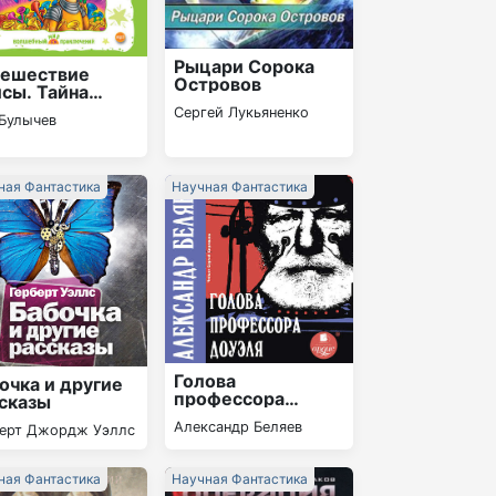
Рыцари Сорока
тешествие
Островов
сы. Тайна
тьей планеты
Сергей Лукьяненко
Булычев
ектакль)
ная Фантастика
Научная Фантастика
Голова
очка и другие
профессора
сказы
Доуэля
Александр Беляев
берт Джордж Уэллс
ная Фантастика
Научная Фантастика