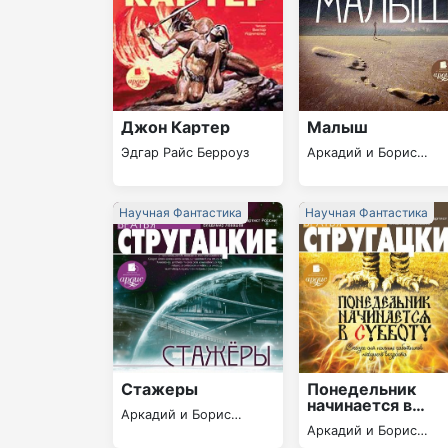
Джон Картер
Малыш
Эдгар Райс Берроуз
Аркадий и Борис
Стругацкие
Научная Фантастика
Научная Фантастика
Стажеры
Понедельник
начинается в
Аркадий и Борис
субботу
Аркадий и Борис
Стругацкие