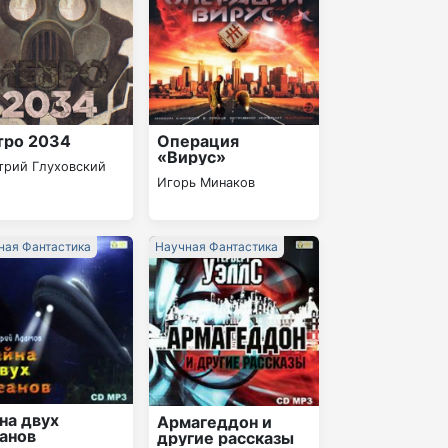
тро 2034
Операция
«Вирус»
трий Глуховский
Игорь Минаков
ная Фантастика
Научная Фантастика
на двух
Армагеддон и
анов
другие рассказы