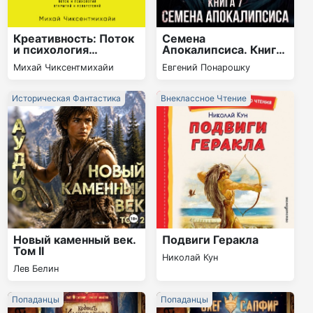
Креативность: Поток
Семена
и психология
Апокалипсиса. Книга
открытий и
7
Михай Чиксентмихайи
Евгений Понарошку
изобретений
Историческая Фантастика
Внеклассное Чтение
Новый каменный век.
Подвиги Геракла
Том II
Николай Кун
Лев Белин
Попаданцы
Попаданцы