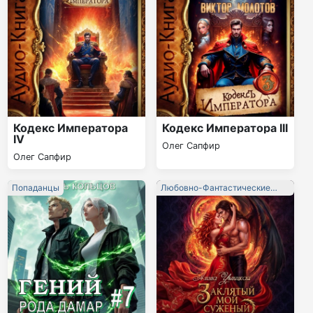
Кодекс Императора
Кодекс Императора III
IV
Олег Сапфир
Олег Сапфир
Попаданцы
Любовно-Фантастические
Романы