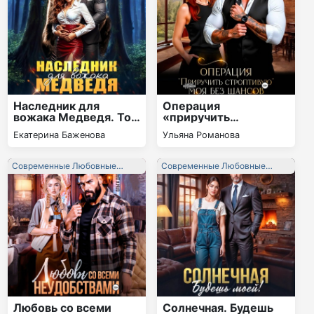
Наследник для
Операция
вожака Медведя. Том
«приручить
2
строптивую». Моя
Екатерина Баженова
Ульяна Романова
без шансов
Современные Любовные
Современные Любовные
Романы
Романы
Любовь со всеми
Солнечная. Будешь