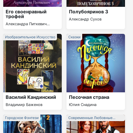
Его своенравный
Полубояринов 3
трофей
Александр Сухов
Александра Питкевич
Samum
Изобразительное Искусство
Сказки
Василий Кандинский
Песочная страна
Владимир Баженов
Юлия Снадина
Городское Фэнтези
Современные Любовные
Романы