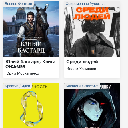
Боевое Фэнтези
Современная Русская
Литература
Юный бастард. Книга
Среди людей
седьмая
Ислам Ханипаев
Юрий Москаленко
Креатив / Идеи
Боевая Фантастика