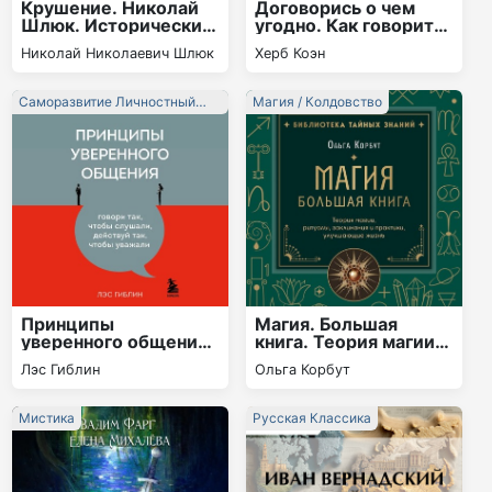
Крушение. Николай
Договорись о чем
Шлюк. Исторический
угодно. Как говорить
роман
так, чтобы всегда
Николай Николаевич Шлюк
Херб Коэн
слышать «да»
Саморазвитие Личностный
Магия / Колдовство
Рост
Принципы
Магия. Большая
уверенного общения.
книга. Теория магии,
Говори так, чтобы
ритуалы, заклинания
Лэс Гиблин
Ольга Корбут
слушали, действуй
и практики,
так, чтобы уважали
улучшающие жизнь
(РИСКИ)
Мистика
Русская Классика