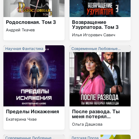
Родословная. Том 3
Возвращение
Узурпатора. Том 3
Андрей Ткачев
Илья Игоревич Савич
Научная Фантастика
Современные Любовные
Романы
Пределы Искажения
После развода. Ты
меня потерял
Екатерина Чхве
навсегда
Ольга Дашкова
Современные Любовные
Детская Проза