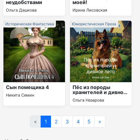
неудобствами
моей!
Ольга Дашкова
Ирина Лисовская
Историческая Фантастика
Юмористическая Проза
Сын помещика 4
Пёс из породы
хранителей и дивное
Никита Семин
лето
Ольга Назарова
«
1
2
3
4
5
»