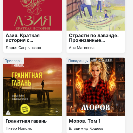
Азия. Краткая
Страсти по лаванде.
история с
Пронизанные
иллюстрациями
оптимизмом истории
Дарья Сапрынская
Аня Матвеева
о лавандовой ферме,
поехавшей крыше и
больших мечтах о
Триллеры
Попаданцы
семейном счастье
Гранитная гавань
Моров. Том 1
Питер Николс
Владимир Кощеев