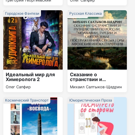
Григорий Георгиевский
Олег Сапфир
Городское Фэнтези
Русская Классика
Идеальный мир для
Сказание о
Химеролога 2
странствии и
путешествии по
Олег Сапфир
Михаил Салтыков-Щедрин
России, Молдавии,
Турции и Святой
Земле
Космический Транспорт
Юмористическая Проза
постриженника
Святыя Горы
Афонския Инока
Парфения