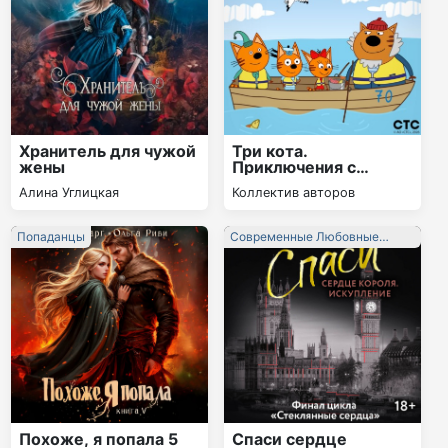
Хранитель для чужой
Три кота.
жены
Приключения с
Дедушкой
Алина Углицкая
Коллектив авторов
Попаданцы
Современные Любовные
Романы
Похоже, я попала 5
Спаси сердце