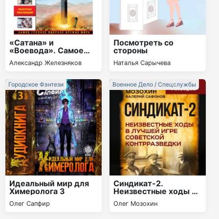
«Сатана» и
Посмотреть со
«Воевода». Самое
стороны
грозное ядерное
Александр Железняков
Наталья Сарычева
оружие мира
Городское Фэнтези
Военное Дело / Спецслужбы
Идеальный мир для
Синдикат-2.
Химеролога 3
Неизвестные ходы в
лучшей игре
Олег Сапфир
Олег Мозохин
советской
контрразведки