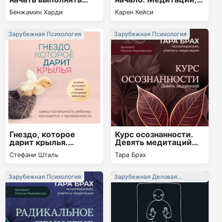
данные себе
которые спасают
Бенжамин Харди
Карен Кейси
обещания
каждый день
Зарубежная Психология
Зарубежная Психология
Гнездо, которое
Курс осознанности.
дарит крылья.
Девять медитаций
Самостоятельность
под руководством
Стефани Шталь
Тара Брах
ребенка начинается с
Тары Брах
привязанности
Зарубежная Психология
Зарубежная Деловая
Литература