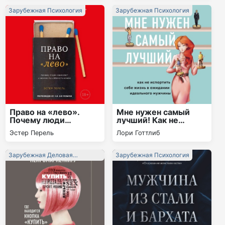
Зарубежная Психология
Зарубежная Психология
Право на «лево».
Мне нужен самый
Почему люди
лучший! Как не
изменяют и можно ли
испортить себе
Эстер Перель
Лори Готтлиб
избежать измен
жизнь в ожидании
идеального мужчины
Зарубежная Деловая
Зарубежная Психология
Литература