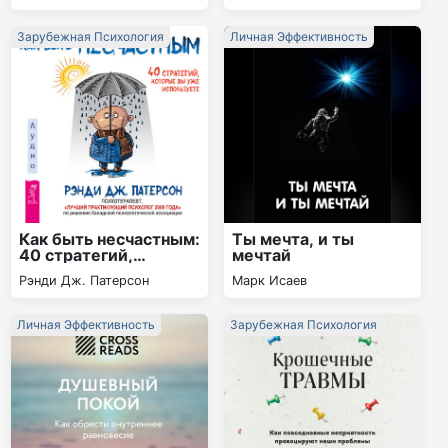
общению и
установлению связи с
Зарубежная Психология
Личная Эффективность
ребенком
Как быть несчастным:
Ты мечта, и ты
40 стратегий,
мечтай
которые вы уже
Рэнди Дж. Патерсон
Марк Исаев
используете
Личная Эффективность
Зарубежная Психология