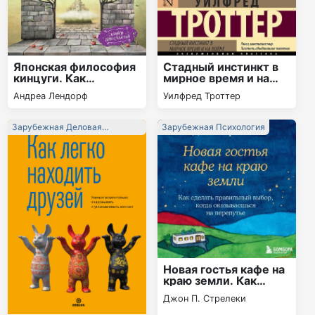
Японская философия
Стадный инстинкт в
кинцуги. Как
мирное время и на
превратить
войне
Андреа Лендорф
Уилфред Троттер
трудности в источник
силы
Зарубежная Деловая
Зарубежная Психология
Литература
Новая гостья кафе на
краю земли. Как
сделать правильный
Джон П. Стрелеки
выбор, когда
оказываешься на