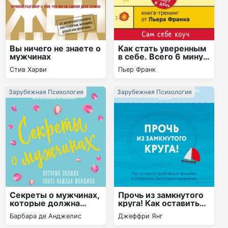
Вы ничего не знаете о
Как стать уверенным
мужчинах
в себе. Всего 6 минут
в день. Книга-тренинг
Стив Харви
Пьер Франк
Зарубежная Психология
Зарубежная Психология
Секреты о мужчинах,
Прочь из замкнутого
которые должна
круга! Как оставить
знать каждая
проблемы в прошлом
Барбара де Анджелис
Джеффри Янг
женщина
и впустить в свою
жизнь счастье