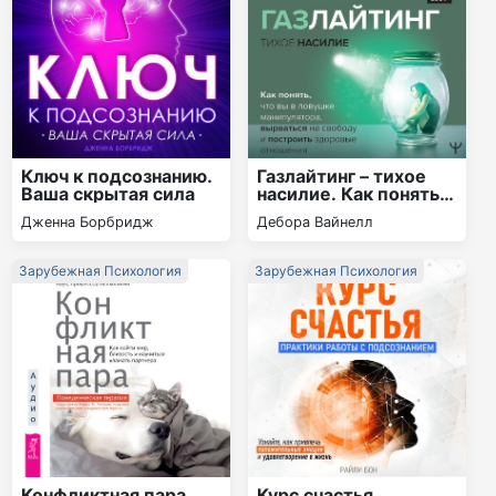
Ключ к подсознанию.
Газлайтинг – тихое
Ваша скрытая сила
насилие. Как понять,
что вы в ловушке
Дженна Борбридж
Дебора Вайнелл
манипулятора,
вырваться на свободу
и построить
Зарубежная Психология
Зарубежная Психология
здоровые отношения
Конфликтная пара.
Курс счастья.