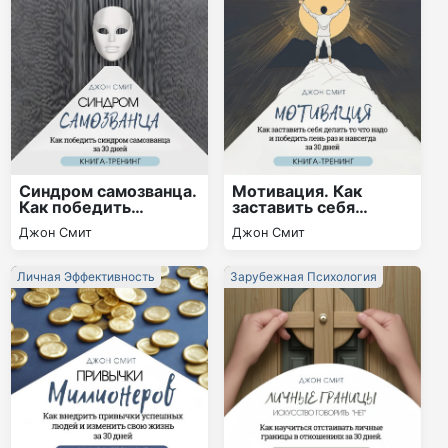
Синдром самозванца.
Мотивация. Как
Как победить
заставить себя
синдром самозванца
делать то что надо и
Джон Смит
Джон Смит
за 30 дней. Книга-
победить лень раз и
тренинг
навсегда за 30 дней.
Книга-тренинг
Личная Эффективность
Зарубежная Психология