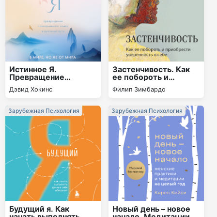
Истинное Я.
Застенчивость. Как
Превращение
ее побороть и
повседневного опыта
приобрести
Дэвид Хокинс
Филип Зимбардо
в духовный путь
уверенность в себе
Зарубежная Психология
Зарубежная Психология
Будущий я. Как
Новый день – новое
начать выполнять
начало. Медитации,