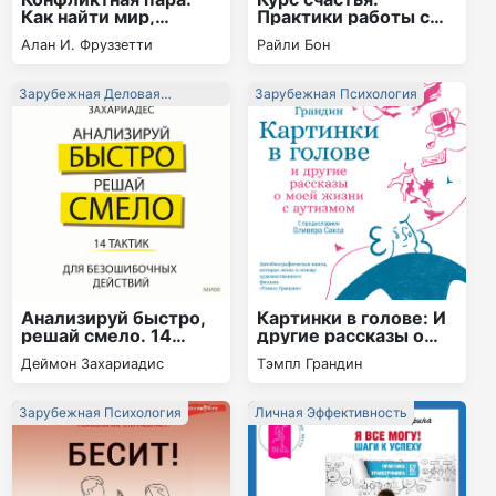
Как найти мир,
Практики работы с
близость и научиться
подсознанием
Алан И. Фруззетти
Райли Бон
уважать партнера.
Поведенческая
терапия
Зарубежная Деловая
Зарубежная Психология
Литература
Анализируй быстро,
Картинки в голове: И
решай смело. 14
другие рассказы о
тактик для
моей жизни с
Деймон Захариадис
Тэмпл Грандин
безошибочных
аутизмом
действий
Зарубежная Психология
Личная Эффективность