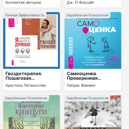
Коллектив авторов
Дж. П Форсайт
стратегий изменения
спокойствие
общественного
мнения и поведения»
Личная Эффективность
Зарубежная Психология
Гвоздетерапия.
Самооценка.
Пошаговая
Проверенная
инструкция для
программа
Кристель Петиколлен
Патрик Фаннинг
внутренней
когнитивных техник
трансформации + Я
для улучшения и
слишком много
поддержки вашего
Зарубежная Психология
Зарубежная Психология
думаю
самоуважения