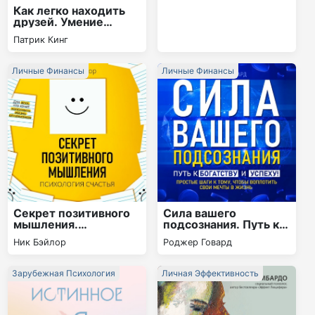
перепутье
Как легко находить
друзей. Умение
моментально
Патрик Кинг
очаровывать и
устанавливать
контакт
Личные Финансы
Личные Финансы
Секрет позитивного
Сила вашего
мышления.
подсознания. Путь к
Психология счастья
богатству и успеху
Ник Бэйлор
Роджер Говард
Зарубежная Психология
Личная Эффективность