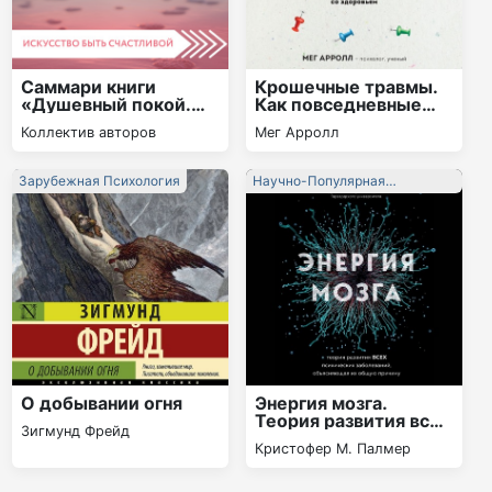
Саммари книги
Крошечные травмы.
«Душевный покой.
Как повседневные
Как обрести
неприятности
Коллектив авторов
Мег Арролл
внутреннее
провоцируют наши
равновесие»
проблемы со
здоровьем
Зарубежная Психология
Научно-Популярная
Литература
О добывании огня
Энергия мозга.
Теория развития всех
Зигмунд Фрейд
психических
Кристофер М. Палмер
заболеваний,
объясняющая их
общую причину