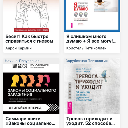
Бесит! Как быстро
Я слишком много
справиться с гневом
думаю + Я все могу!
Шаги к успеху.
Аарон Кармин
Кристель Петиколлен
Практика
Трансерфинга. 52
шага
Научно-Популярная
Зарубежная Психология
Литература
Саммари книги
Тревога приходит и
«Законы социального
уходит. 52 способа
заражения. 7
обрести душевное