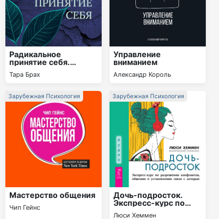
Радикальное
Управление
принятие себя.
вниманием
Буддийский метод
Тара Брах
Александр Король
освобождения от
стыда
Зарубежная Психология
Зарубежная Психология
Мастерство общения
Дочь-подросток.
Экспресс-курс по
Чип Гейнс
разрешению
Люси Хеммен
конфликтов,