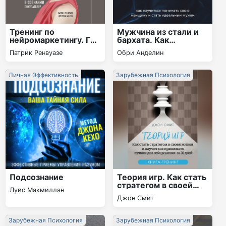
Тренинг по
Мужчина из стали и
нейромаркетингу. Где
бархата. Как
находится кнопка
научиться понимать
Патрик Ренвуазе
Обри Анделин
«Купить» в сознании
свою женщину и
покупателя?
стать идеальным
мужем
Личная Эффективность
Зарубежная Психология
Подсознание
Теория игр. Как стать
стратегом в своей
Луис Макмиллан
жизни и научиться
Джон Смит
принимать лучшие
для себя решения за
30 дней. Книга-
Зарубежная Психология
Зарубежная Психология
тренинг