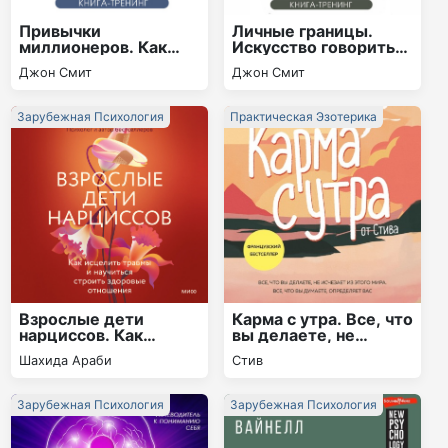
Привычки
Личные границы.
миллионеров. Как
Искусство говорить
внедрить привычки
«Нет». Как научиться
Джон Смит
Джон Смит
успешных людей и
отстаивать личные
изменить свою жизнь
границы в
за 30 дней. Книга-
отношениях за 30
Зарубежная Психология
Практическая Эзотерика
тренинг
дней
Взрослые дети
Карма с утра. Все, что
нарциссов. Как
вы делаете, не
исцелить травмы и
исчезает из этого
Шахида Араби
Стив
научиться строить
мира. Все, что вы
здоровые отношения
думаете, определяет
вас
Зарубежная Психология
Зарубежная Психология