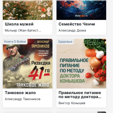
Школа мужей
Семейство Ченчи
Мольер (Жан-Батист
Александр Дюма
Поклен)
Книги О Войне
Здоровье
Танковое жало
Правильное питание
по методу доктора
Александр Тамоников
Конышева. Как на
Виктор Конышев
самом деле нужно
питаться, чтобы
сохранить здоровье