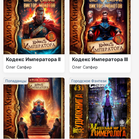
Кодекс Императора II
Кодекс Императора III
Олег Сапфир
Олег Сапфир
Попаданцы
Городское Фэнтези