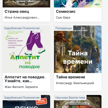
Страна овец
Семиозис
Илья Александрович
Сью Берк
Шумей
Зарубежная Психология
Попаданцы
Аппетит на поводке.
Тайна времени
Узнайте, как
Александр Хмельницкий
перестать заедать
Жан-Филипп Зермати
проблемы и
нормализовать свой
вес
Зарубежная Психология
Научная Фантастика