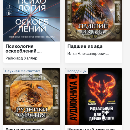
Психология
Падшие из ада
оскорблений.
Илья Александрович
Причины, механизмы,
Райнхард Халлер
Шумей
способы защиты
Научная Фантастика
Попаданцы
Рудники счастья
Идеальный мир для