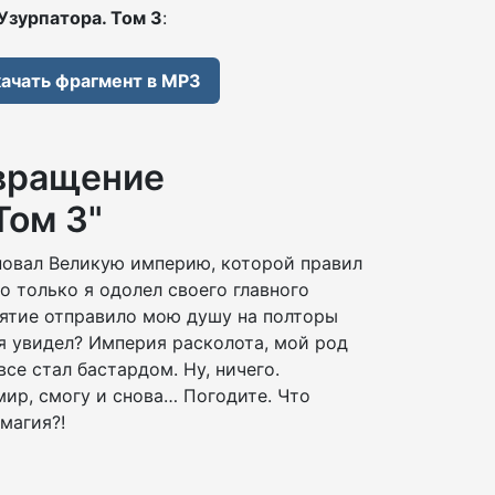
Узурпатора. Том 3
:
ачать фрагмент в MP3
звращение
Том 3"
новал Великую империю, которой правил
Но только я одолел своего главного
лятие отправило мою душу на полторы
 я увидел? Империя расколота, мой род
овсе стал бастардом. Ну, ничего.
ир, смогу и снова… Погодите. Что
 магия?!