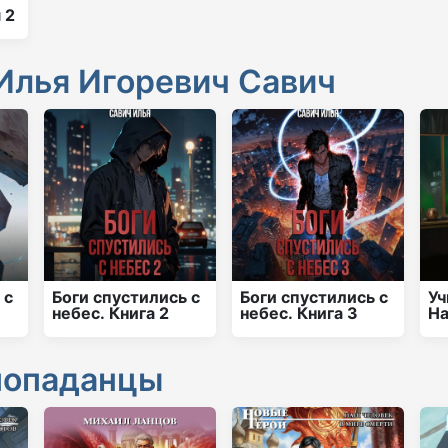
 2
Илья Игоревич Савич
 с
Боги спустились с
Боги спустились с
Уч
небес. Книга 2
небес. Книга 3
На
попаданцы