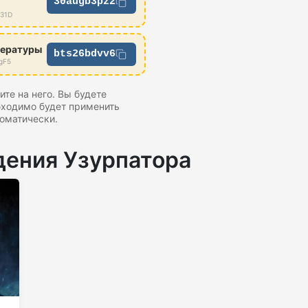
30augb3pz2
Z31D
тературы
bts26bdvv6
gF5
те на него. Вы будете
бходимо будет применить
оматически.
дения Узурпатора