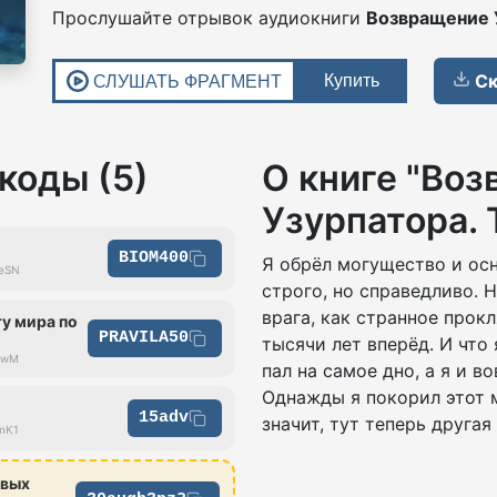
Прослушайте отрывок аудиокниги
Возвращение 
Ск
коды (5)
О книге "Во
Узурпатора. 
BIOM400
Я обрёл могущество и ос
ueSN
строго, но справедливо. 
врага, как странное прок
у мира по
PRAVILA50
тысячи лет вперёд. И что
hrwM
пал на самое дно, а я и в
Однажды я покорил этот м
15adv
значит, тут теперь другая
3mK1
овых