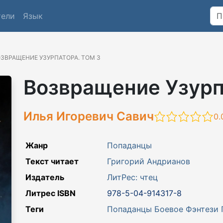
тели
Язык
ЗВРАЩЕНИЕ УЗУРПАТОРА. ТОМ 3
Возвращение Узурп
Илья Игоревич Савич
0.
Жанр
Попаданцы
Текст читает
Григорий Андрианов
Издатель
ЛитРес: чтец
Литрес ISBN
978-5-04-914317-8
Теги
Попаданцы
Боевое Фэнтези