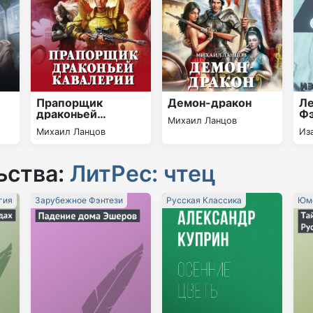
Прапорщик
Демон-дракон
Ле
драконьей
Фэ
Михаил Ланцов
кавалерии
Михаил Ланцов
Из
ьства:
ЛитРес: чтец
гия
Зарубежное Фэнтези
Русская Классика
Юмо