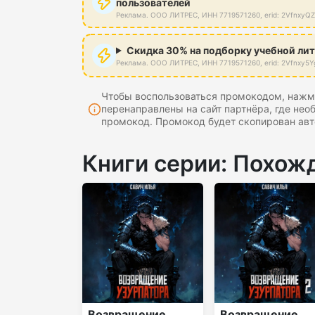
пользователей
Реклама. ООО ЛИТРЕС, ИНН 7719571260, erid: 2VfnxyQ
Скидка 30% на подборку учебной ли
Реклама. ООО ЛИТРЕС, ИНН 7719571260, erid: 2Vfnxy5Y
Чтобы воспользоваться промокодом, нажми
перенаправлены на сайт партнёра, где нео
промокод. Промокод будет скопирован авт
Книги серии: Похож
Возвращение
Возвращение