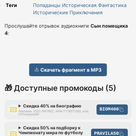
Теги
Попаданцы
Историческая Фантастика
Исторические Приключения
Прослушайте отрывок аудиокниги
Сын помещика
4
:
Скачать фрагмент в MP3
🎁 Доступные промокоды (5)
Скидка 40% на биографию
BIOM400
Реклама. ООО ЛИТРЕС, ИНН 7719571260, erid:
2VfnxwpueSN
Скидка 50% на подборку к
Чемпионату мира по футболу
PRAVILA50