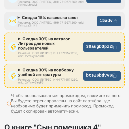
Реклама. ООО ЛИТРЕС, ИНН 7719571260, erid:
2VfnxvLhrwM
Скидка 15% на весь каталог
15adv
Реклама. ООО ЛИТРЕС, ИНН 7719571260, erid:
2Vfnxva3mK1
Скидка 30% на каталог
Литрес для новых
30augb3pz2
пользователей
Реклама. ООО ЛИТРЕС, ИНН 7719571260,
erid: 2VfnxyQZ31D
Скидка 30% на подборку
учебной литературы
bts26bdvv6
Реклама. ООО ЛИТРЕС, ИНН 7719571260,
erid: 2Vfnxy5YgF5
Чтобы воспользоваться промокодом, нажмите на него.
Вы будете перенаправлены на сайт партнёра, где
необходимо будет применить промокод. Промокод
будет скопирован автоматически.
О книге "Сын помещика 4"