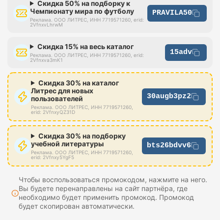
Скидка 50% на подборку к
Чемпионату мира по футболу
PRAVILA50
Реклама. ООО ЛИТРЕС, ИНН 7719571260, erid:
2VfnxvLhrwM
Скидка 15% на весь каталог
15adv
Реклама. ООО ЛИТРЕС, ИНН 7719571260, erid:
2Vfnxva3mK1
Скидка 30% на каталог
Литрес для новых
30augb3pz2
пользователей
Реклама. ООО ЛИТРЕС, ИНН 7719571260,
erid: 2VfnxyQZ31D
Скидка 30% на подборку
учебной литературы
bts26bdvv6
Реклама. ООО ЛИТРЕС, ИНН 7719571260,
erid: 2Vfnxy5YgF5
Чтобы воспользоваться промокодом, нажмите на него.
Вы будете перенаправлены на сайт партнёра, где
необходимо будет применить промокод. Промокод
будет скопирован автоматически.