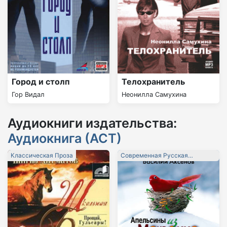
Город и cтолп
Телохранитель
Гор Видал
Неонилла Самухина
Аудиокниги издательства:
Аудиокнига (АСТ)
Классическая Проза
Современная Русская
Литература