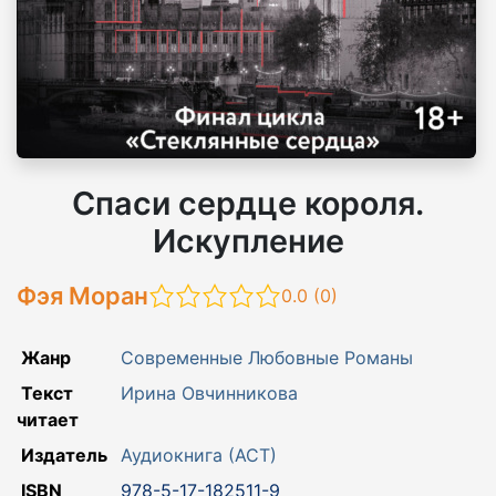
Спаси сердце короля.
Искупление
Фэя Моран
0.0 (
0
)
Жанр
Современные Любовные Романы
Текст
Ирина Овчинникова
читает
Издатель
Аудиокнига (АСТ)
ISBN
978-5-17-182511-9