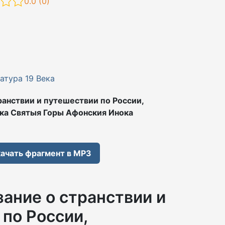
0.0 (
0
)
атура 19 Века
ранствии и путешествии по России,
ка Святыя Горы Афонския Инока
ачать фрагмент в MP3
зание о странствии и
по России,