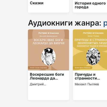
Сказки
История одного
города
Аудиокниги жанра:
Воскресшие боги
Причуды и
Леонардо да
странности
Винчи
знаменитых
Дмитрий
Михаил Пыляев
людей.
Мережковский
Знаменитые
чудаки и
оригиналы