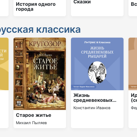
Сказки
История одного
Вс
города
русская классика
Жизнь
И
средневековых
(с
рыцарей
пе
Константин Иванов
Фе
Старое житье
Михаил Пыляев