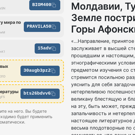
Молдавии, Т
BIOM400
ueSN
Земле постр
у мира по
Горы Афонск
PRAVILA50
hrwM
«…Направление, принятое
заслуживает в высшей сте
15adv
3mK1
прошедшим и настоящим, 
этнографическими услови
овых
предметом изучения со с
30augb3pz2
стремится посильною раз
Z31D
уяснить для себя загадоч
нетерпеливою поспешност
тературы
bts26bdvv6
gF5
великану блестящую и бл
на эту, быть может, пре
те на него. Вы будете
запальчивость и нетерпел
бходимо будет применить
настоящее литературное д
оматически.
весьма плодотворные по 
сомневаться, что даже и