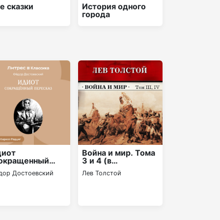
е сказки
История одного
города
диот
Война и мир. Тома
окращенный
З и 4 (в
ресказ)
сокращении)
дор Достоевский
Лев Толстой