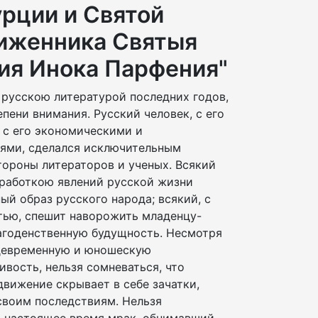
урции и Святой
иженника Святыя
ия Инока Парфения"
 русскою литературой последних годов,
пени внимания. Русский человек, с его
с его экономическими и
ями, сделался исключительным
тороны литераторов и ученых. Всякий
работкою явлений русской жизни
ный образ русского народа; всякий, с
ью, спешит наворожить младенцу-
агоденственную будущность. Несмотря
ждевременную и юношескую
ивость, нельзя сомневаться, что
вижение скрывает в себе зачатки,
своим последствиям. Нельзя
 в настоящее время мрак, обнимавший