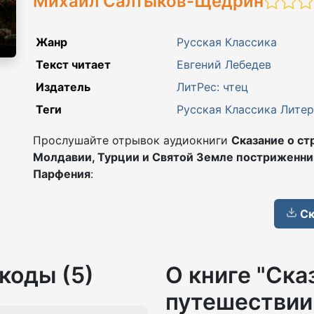
Михаил Салтыков-Щедрин
Жанр
Русская Классика
Текст читает
Евгений Лебедев
Издатель
ЛитРес: чтец
Теги
Русская Классика
Литер
Прослушайте отрывок аудиокниги
Сказание о ст
Молдавии, Турции и Святой Земле постриженни
Парфения
:
Ск
коды (5)
О книге "Ска
путешествии 