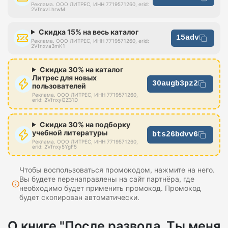
Реклама. ООО ЛИТРЕС, ИНН 7719571260, erid:
2VfnxvLhrwM
Скидка 15% на весь каталог
15adv
Реклама. ООО ЛИТРЕС, ИНН 7719571260, erid:
2Vfnxva3mK1
Скидка 30% на каталог
Литрес для новых
30augb3pz2
пользователей
Реклама. ООО ЛИТРЕС, ИНН 7719571260,
erid: 2VfnxyQZ31D
Скидка 30% на подборку
учебной литературы
bts26bdvv6
Реклама. ООО ЛИТРЕС, ИНН 7719571260,
erid: 2Vfnxy5YgF5
Чтобы воспользоваться промокодом, нажмите на него.
Вы будете перенаправлены на сайт партнёра, где
необходимо будет применить промокод. Промокод
будет скопирован автоматически.
О книге "После развода. Ты меня