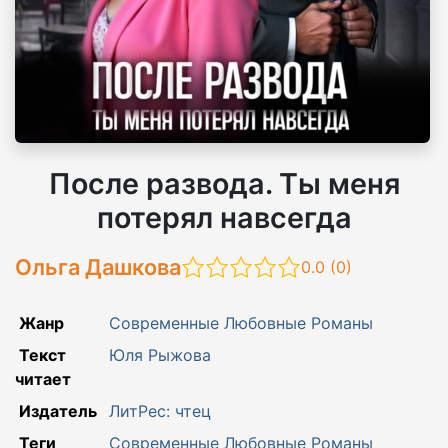
После развода. Ты меня
потерял навсегда
Ольга Дашкова
0.0 (
0
)
Жанр
Современные Любовные Романы
Текст
Юля Рыжова
читает
Издатель
ЛитРес: чтец
Теги
Современные Любовные Романы