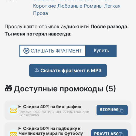
Короткие Любовные Романы
Легкая
Проза
Прослушайте отрывок аудиокниги
После развода.
Ты меня потерял навсегда
:
Скачать фрагмент в MP3
🎁 Доступные промокоды (5)
Скидка 40% на биографию
BIOM400
Реклама. ООО ЛИТРЕС, ИНН 7719571260, erid:
2VfnxwpueSN
Скидка 50% на подборку к
Чемпионату мира по футболу
PRAVILA50