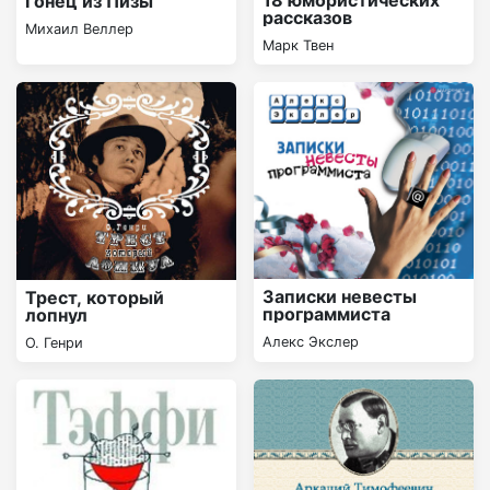
18 юмористических
Гонец из Пизы
рассказов
Михаил Веллер
Марк Твен
Записки невесты
Трест, который
программиста
лопнул
Алекс Экслер
О. Генри