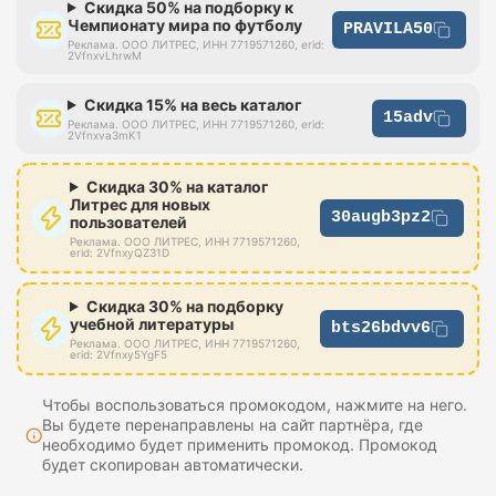
Скидка 50% на подборку к
Чемпионату мира по футболу
PRAVILA50
Реклама. ООО ЛИТРЕС, ИНН 7719571260, erid:
2VfnxvLhrwM
Скидка 15% на весь каталог
15adv
Реклама. ООО ЛИТРЕС, ИНН 7719571260, erid:
2Vfnxva3mK1
Скидка 30% на каталог
Литрес для новых
30augb3pz2
пользователей
Реклама. ООО ЛИТРЕС, ИНН 7719571260,
erid: 2VfnxyQZ31D
Скидка 30% на подборку
учебной литературы
bts26bdvv6
Реклама. ООО ЛИТРЕС, ИНН 7719571260,
erid: 2Vfnxy5YgF5
Чтобы воспользоваться промокодом, нажмите на него.
Вы будете перенаправлены на сайт партнёра, где
необходимо будет применить промокод. Промокод
будет скопирован автоматически.