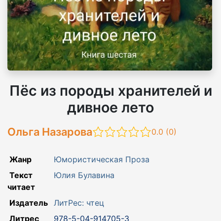
Пёс из породы хранителей и
дивное лето
Ольга Назарова
0.0 (
0
)
Жанр
Юмористическая Проза
Текст
Юлия Булавина
читает
Издатель
ЛитРес: чтец
Литрес
978-5-04-914705-3