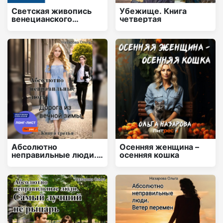
Светская живопись
Убежище. Книга
венецианского
четвертая
Возрождения
Абсолютно
Осенняя женщина –
неправильные люди.
осенняя кошка
Дорога из вечной
зимы