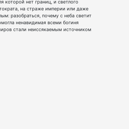
ля которой нет границ, и светлого
тократа, на страже империи или даже
лым: разобраться, почему с неба светит
омогла ненавидимая всеми богиня
миров стали неиссякаемым источником