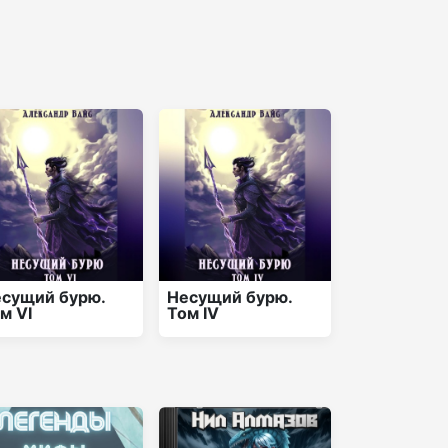
сущий бурю.
Несущий бурю.
м VI
Том IV