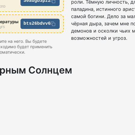
30augb3pz2
роли. Тёмную личность, д
Z31D
паладина, истинного арис
самой богини. Дело за ма
тературы
чёрная дыра, зачем мне п
bts26bdvv6
gF5
демонов и осколки чьих 
возможностей и угроз.
те на него. Вы будете
бходимо будет применить
оматически.
ёрным Солнцем