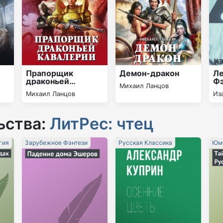
Прапорщик
Демон-дракон
Ле
драконьей
Фэ
Михаил Ланцов
кавалерии
Михаил Ланцов
Из
ьства:
ЛитРес: чтец
гия
Зарубежное Фэнтези
Русская Классика
Юмо