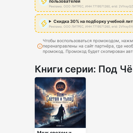
пользователей
Реклама. ООО ЛИТРЕС, ИНН 7719571260, erid: 2VfnxyQ
Скидка 30% на подборку учебной ли
Реклама. ООО ЛИТРЕС, ИНН 7719571260, erid: 2Vfnxy5Y
Чтобы воспользоваться промокодом, нажми
перенаправлены на сайт партнёра, где нео
промокод. Промокод будет скопирован авт
Книги серии: Под Ч
Меж светом и