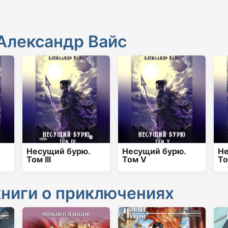
Александр Вайс
Несущий бурю.
Несущий бурю.
Не
Том III
Том V
То
книги о приключениях