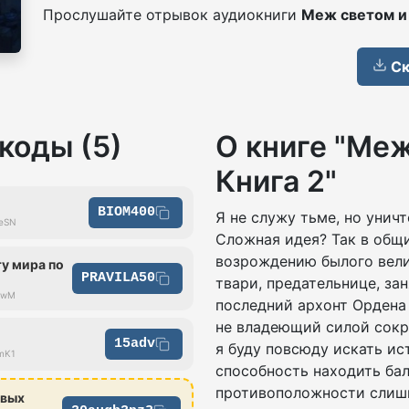
Прослушайте отрывок аудиокниги
Меж светом и 
Ск
коды (5)
О книге "Меж
Книга 2"
BIOM400
Я не служу тьме, но уничт
ueSN
Сложная идея? Так в общи
возрождению былого вели
у мира по
PRAVILA50
твари, предательнице, за
hrwM
последний архонт Ордена
не владеющий силой сокр
15adv
я буду повсюду искать ис
3mK1
способность находить бал
противоположности слишк
овых