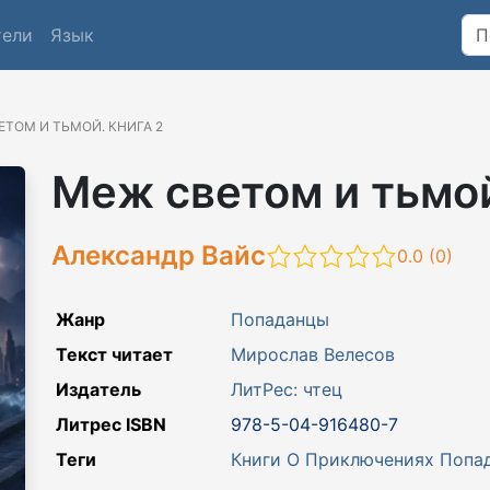
тели
Язык
ЕТОМ И ТЬМОЙ. КНИГА 2
Меж светом и тьмой
Александр Вайс
0.0 (
0
)
Жанр
Попаданцы
Текст читает
Мирослав Велесов
Издатель
ЛитРес: чтец
Литрес ISBN
978-5-04-916480-7
Теги
Книги О Приключениях
Попа